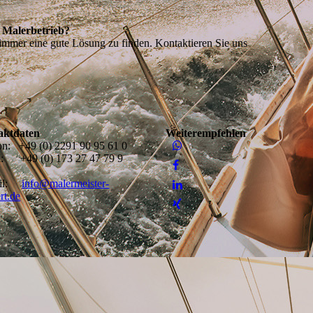
n Malerbetrieb?
mmer eine gute Lösung zu finden. Kontaktieren Sie uns
aktdaten
Weiterempfehlen
on: +49 (0) 2291 90 95 61 0
l: +49 (0) 173 27 47 79 9
ail:
info@malermeister-
rt.de