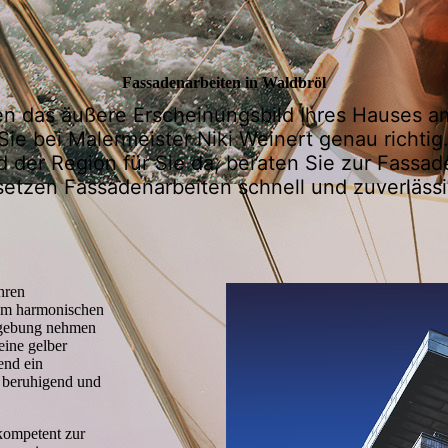
Fassaden­arbeiten in Waldbröl
nen das äußere Erscheinungsbild Ihres Hauses 
Sie bei Malermeister Niki Weinert genau richtig.
 der Region für Sie da, beraten Sie zur Fassad
setzen Fassadenarbeiten schnell und zuverläss
hren
nem harmonischen
mgebung nehmen
eine gelber
end ein
 beruhigend und
kompetent zur