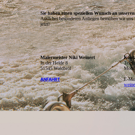
Sie haben einen speziellen Wunsch an unsere
Auch bei besonderen Anliegen bemühen wir uns i
jetzt!
Malermeister Niki Weinert
Kont
In der Helde 8
Telef
51545 Waldbröl
Mobi
ANFAHRT
E-M
weine