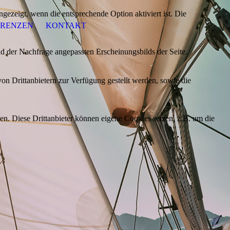
ezeigt, wenn die entsprechende Option aktiviert ist. Die
ERENZEN
KONTAKT
d der Nachfrage angepassten Erscheinungsbilds der Seite.
on Drittanbietern zur Verfügung gestellt werden, sowie die
den. Diese Drittanbieter können eigene Cookies setzen, z.B. um die