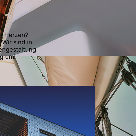
am Herzen?
 Wir sind in
en­gestaltung
ig um!