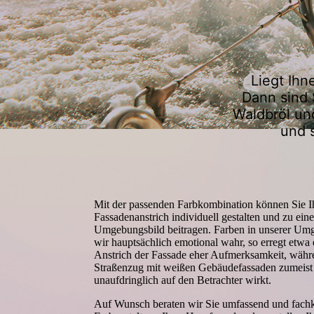
Liegt Ih
Dann sind 
Waldbröl und
und 
Mit der passenden Farbkombination können Sie I
Fassadenanstrich individuell gestalten und zu ei
Umgebungsbild beitragen. Farben in unserer U
wir hauptsächlich emotional wahr, so erregt etwa 
Anstrich der Fassade eher Aufmerksamkeit, währ
Straßenzug mit weißen Gebäudefassaden zumeist
unaufdringlich auf den Betrachter wirkt.
Auf Wunsch beraten wir Sie umfassend und fach