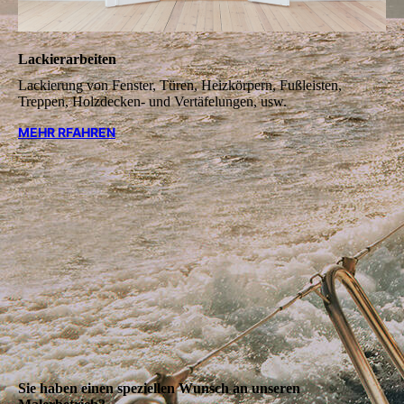
Lackierarbeiten
Lackierung von Fenster, Türen, Heizkörpern, Fußleisten,
Treppen, Holzdecken- und Vertäfelungen, usw.
MEHR RFAHREN
Sie haben einen speziellen Wunsch an unseren