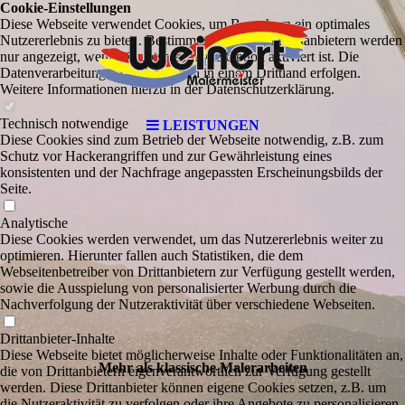
Cookie-Einstellungen
Diese Webseite verwendet Cookies, um Besuchern ein optimales
Nutzererlebnis zu bieten. Bestimmte Inhalte von Drittanbietern werden
nur angezeigt, wenn die entsprechende Option aktiviert ist. Die
Datenverarbeitung kann dann auch in einem Drittland erfolgen.
Weitere Informationen hierzu in der Datenschutzerklärung.
Technisch notwendige
LEISTUNGEN
Diese Cookies sind zum Betrieb der Webseite notwendig, z.B. zum
Schutz vor Hackerangriffen und zur Gewährleistung eines
konsistenten und der Nachfrage angepassten Erscheinungsbilds der
Seite.
Analytische
Diese Cookies werden verwendet, um das Nutzererlebnis weiter zu
optimieren. Hierunter fallen auch Statistiken, die dem
Webseitenbetreiber von Drittanbietern zur Verfügung gestellt werden,
sowie die Ausspielung von personalisierter Werbung durch die
Nachverfolgung der Nutzeraktivität über verschiedene Webseiten.
Drittanbieter-Inhalte
Diese Webseite bietet möglicherweise Inhalte oder Funktionalitäten an,
Mehr als klassische Malerarbeiten
die von Drittanbietern eigenverantwortlich zur Verfügung gestellt
werden. Diese Drittanbieter können eigene Cookies setzen, z.B. um
die Nutzeraktivität zu verfolgen oder ihre Angebote zu personalisieren