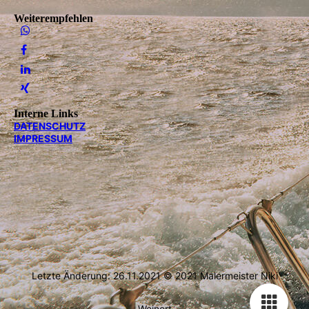
Weiterempfehlen
Interne Links
DATEN­SCHUTZ
IMPRESSUM
Letzte Änderung: 26.11.2021 © 2021 Malermeister Niki
Weinert