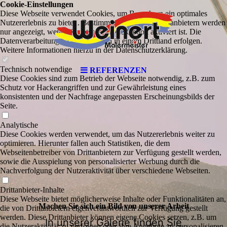
Cookie-Einstellungen
Diese Webseite verwendet Cookies, um Besuchern ein optimales
Nutzererlebnis zu bieten. Bestimmte Inhalte von Drittanbietern werden
nur angezeigt, wenn die entsprechende Option aktiviert ist. Die
Datenverarbeitung kann dann auch in einem Drittland erfolgen.
Weitere Informationen hierzu in der Datenschutzerklärung.
Technisch notwendige
REFERENZEN
Diese Cookies sind zum Betrieb der Webseite notwendig, z.B. zum
Schutz vor Hackerangriffen und zur Gewährleistung eines
konsistenten und der Nachfrage angepassten Erscheinungsbilds der
Seite.
Analytische
Diese Cookies werden verwendet, um das Nutzererlebnis weiter zu
optimieren. Hierunter fallen auch Statistiken, die dem
Webseitenbetreiber von Drittanbietern zur Verfügung gestellt werden,
sowie die Ausspielung von personalisierter Werbung durch die
Nachverfolgung der Nutzeraktivität über verschiedene Webseiten.
Drittanbieter-Inhalte
Diese Webseite bietet möglicherweise Inhalte oder Funktionalitäten an,
Machen Sie sich ein Bild von unserer Arbeit
die von Drittanbietern eigenverantwortlich zur Verfügung gestellt
werden. Diese Drittanbieter können eigene Cookies setzen, z.B. um
In unserer Galerie finden Sie
die Nutzeraktivität zu verfolgen oder ihre Angebote zu personalisieren