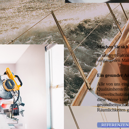
Machen Sie sich 
In unserer Galeri
vergangenen Maler
Ein gesunder Ar
Alle von uns ein
Qualitäts­her­stel
Umweltschutzstan
diese Weise könn
gesundheitsschädl
Räumlichkeiten g
REFERENZEN