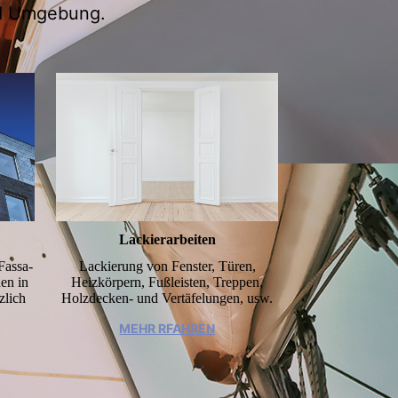
und Umgebung.
Lackierarbeiten
as­sa­
Lackierung von Fenster, Türen,
hen in
Heizkörpern, Fußleisten, Treppen,
zlich
Holzdecken- und Vertäfelungen, usw.
MEHR RFAHREN