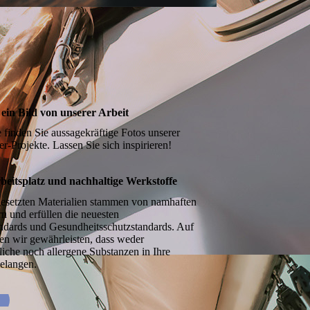
ein Bild von unserer Arbeit
e finden Sie aussagekräftige Fotos unserer
-Projekte. Lassen Sie sich inspirieren!
beitsplatz und nachhaltige Werkstoffe
gesetzten Materialien stammen von namhaften
lern und erfüllen die neuesten
dards und Gesund­heits­schutz­standards. Auf
en wir gewährleisten, dass weder
iche noch allergene Substanzen in Ihre
elangen.