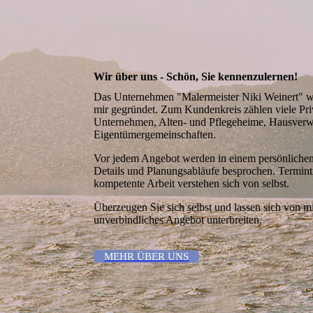
Wir über uns - Schön, Sie kennenzulernen!
Das Unternehmen "Malermeister Niki Weinert" 
mir gegründet. Zum Kundenkreis zählen viele Pr
Unternehmen, Alten- und Pflegeheime, Hausverw
Eigentümergemeinschaften.
Vor jedem Angebot werden in einem persönlichen
Details und Planungsabläufe besprochen. Termint
kompetente Arbeit verstehen sich von selbst.
Überzeugen Sie sich selbst und lassen sich von mi
unverbindliches Angebot unterbreiten.
MEHR ÜBER UNS