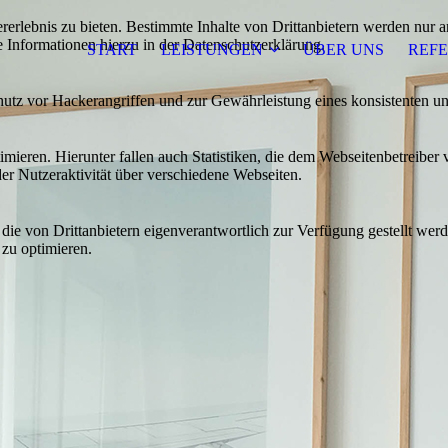
lebnis zu bieten. Bestimmte Inhalte von Drittanbietern werden nur ang
e Informationen hierzu in der Datenschutzerklärung.
START
LEISTUNGEN
ÜBER UNS
REF
utz vor Hackerangriffen und zur Gewährleistung eines konsistenten un
ieren. Hierunter fallen auch Statistiken, die dem Webseitenbetreiber v
r Nutzeraktivität über verschiedene Webseiten.
 die von Drittanbietern eigenverantwortlich zur Verfügung gestellt wer
 zu optimieren.