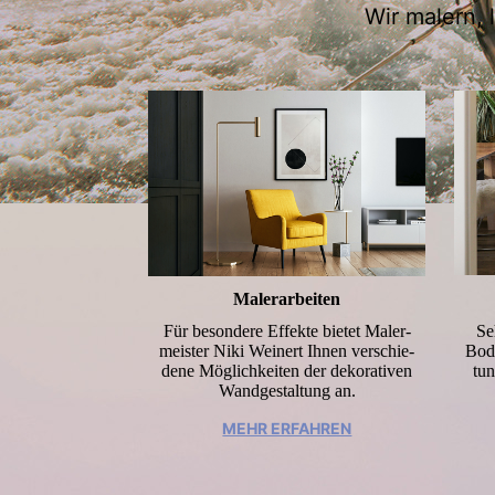
Wir malern, 
Malerarbeiten
Se
Für besondere Effekte bietet Maler­
Bode
meister Niki Weinert Ihnen ver­schie­
tun
dene Möglichkeiten der dekorativen
Wandgestaltung an.
MEHR ERFAHREN