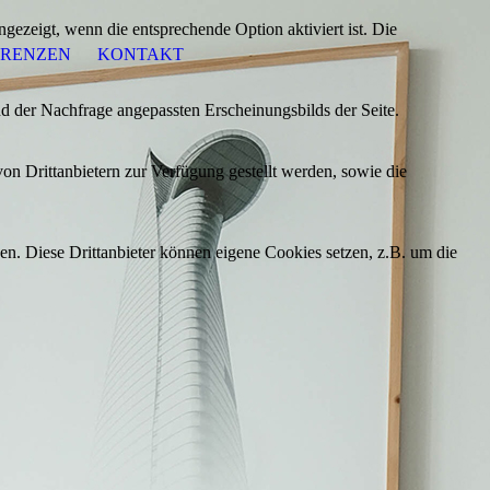
ezeigt, wenn die entsprechende Option aktiviert ist. Die
ERENZEN
KONTAKT
d der Nachfrage angepassten Erscheinungsbilds der Seite.
on Drittanbietern zur Verfügung gestellt werden, sowie die
den. Diese Drittanbieter können eigene Cookies setzen, z.B. um die