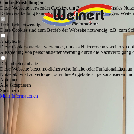
Cookie-Einstellungen
Diese Webseite verwendet Cookies, um Besuchern ein optimales Nutzerer
Datenverarbeitung kann dann auch in einem Drittland erfolgen. Weiter
Technisch notwendige
Diese Cookies sind zum Betrieb der Webseite notwendig, z.B. zum Sch
Analytische
Diese Cookies werden verwendet, um das Nutzererlebnis weiter zu optim
Ausspielung von personalisierter Werbung durch die Nachverfolgung de
Drittanbieter-Inhalte
Diese Webseite bietet möglicherweise Inhalte oder Funktionalitäten an,
Nutzeraktivität zu verfolgen oder ihre Angebote zu personalisieren und
Ablehnen
Alle akzeptieren
Speichern
Mehr Informationen