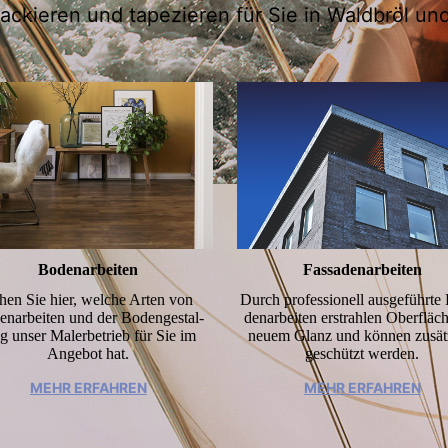
lackieren und tapezieren für Sie in Waldbröl 
Bodenarbeiten
Fassadenarbeiten
hen Sie hier, welche Arten von
Durch professionell ausgeführte F
narbeiten und der Boden­gestal­
den­ar­beiten erstrahlen Ober­fläc
g unser Malerbetrieb für Sie im
neuem Glanz und können zusät
Angebot hat.
geschützt werden.
MEHR ERFAHREN
MEHR ERFAHREN